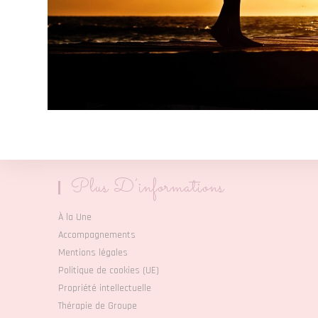
Plus D’informations
À la Une
Accompagnements
Mentions légales
Politique de cookies (UE)
Propriété intellectuelle
Thérapie de Groupe