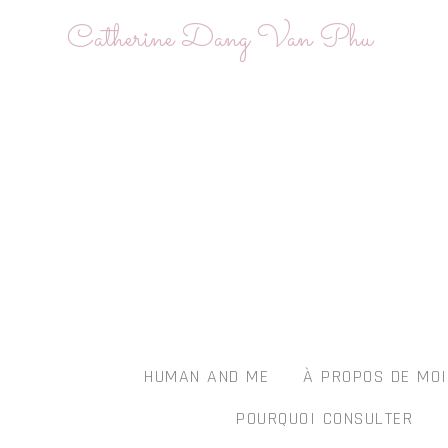
Skip
Catherine Dang Van Phu
to
content
HUMAN AND ME
À PROPOS DE MO
POURQUOI CONSULTER