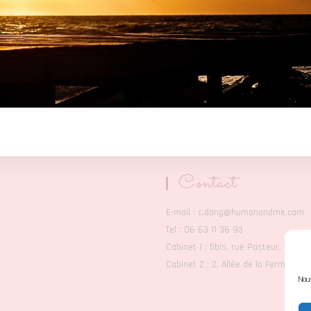
Contact
E-mail : c.dang@humanandme.com
Tel : 06 63 11 36 93
Cabinet 1 : 5bis, rue Pasteur, 77680
Cabinet 2 : 2, Allée de la Ferme de 
Nous