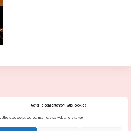
 Roissy-en-Brie
Gérer le consentement aux cookies
la Reine, 77100 Nanteuil-lès-Meaux
 utilisons des cookies pour optimiser notre site web et notre service.