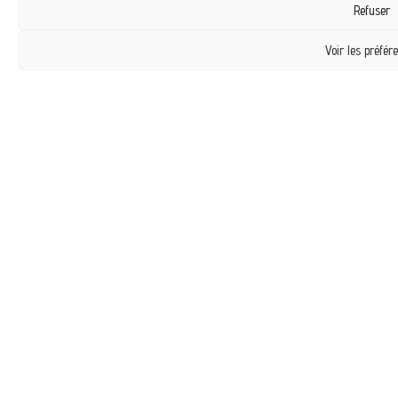
Refuser
Voir les préfér
Plus D’informations
À la Une
Accompagnements
Mentions légales
Politique de cookies (UE)
Propriété intellectuelle
Thérapie de Groupe
Contact