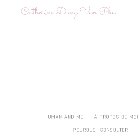
Skip
Catherine Dang Van Phu
to
content
HUMAN AND ME
À PROPOS DE MO
POURQUOI CONSULTER