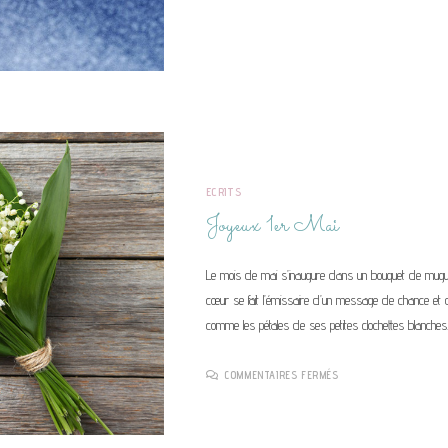
ECRITS
Joyeux 1er Mai
Le mois de mai s’inaugure dans un bouquet de muguet
cœur se fait l’émissaire d’un message de chance et
comme les pétales de ses petites clochettes blanches
SUR
COMMENTAIRES FERMÉS
JOYEUX
1ER
MAI