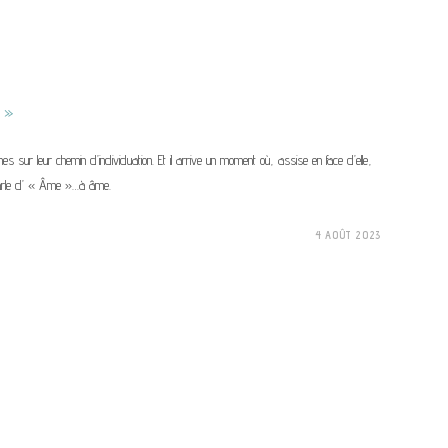
 »
s sur leur chemin d’individuation. Et il arrive un moment où, assise en face d’elle,
parle d’ « Âme »…à âme.
4 AOÛT 2023