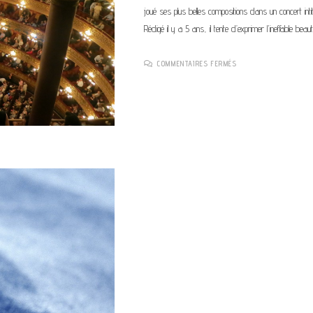
joué ses plus belles compositions dans un concert intit
Rédigé il y a 5 ans, il tente d’exprimer l'ineffable bea
SUR
COMMENTAIRES FERMÉS
THE
WORLD
OF
HANS
ZIMMER