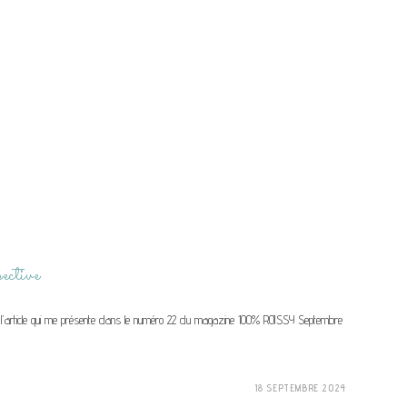
ective
z l'article qui me présente dans le numéro 22 du magazine 100% ROISSY Septembre
18 SEPTEMBRE 2024