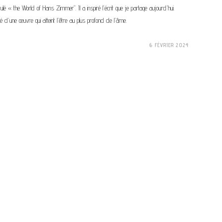
ulé « the World of Hans Zimmer". Il a inspiré l'écrit que je partage aujourd'hui.
uté d'une œuvre qui atteint l'être au plus profond de l'âme.
6 FÉVRIER 2024