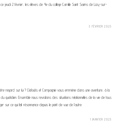
r ce jeudi 2 février, les élèves de 4e du collège Camille Saint Saëns de Lizy-sur-
3 FÉVRIER 2023
tre regard sur lui ? Clafoutis et Compagnie vous emmène dans une aventure, à la
u quotidien. Ensemble nous revisitons des situations relationnelles de la vie de tous
ger sur ce qui fait résonnance depuis le point de vue de l’autre.
1 JANVIER 2023