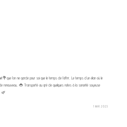
 que l’on ne garde pour soi que le temps de l’offrir, Le temps d’un élan où le
 de renouveau, 🐞 Transporté au gré de quelques notes à la sonorité soyeuse
. 🌿
1 MAI 2023