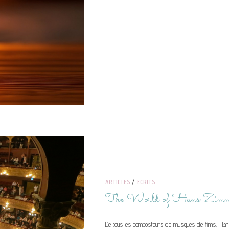
ARTICLES
/
ECRITS
The World of Hans Zimm
De tous les compositeurs de musiques de films, Han