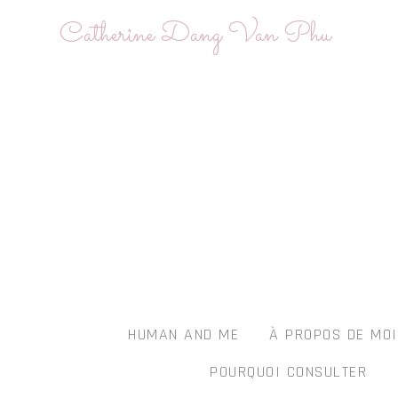
Skip
Catherine Dang Van Phu
to
content
HUMAN AND ME
À PROPOS DE MO
POURQUOI CONSULTER