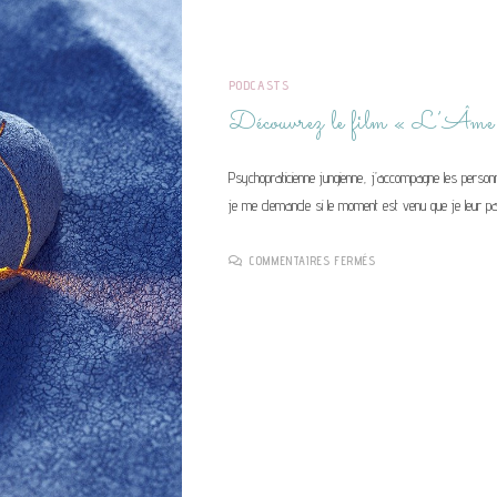
PODCASTS
Découvrez le film « L’Âme
Psychopraticienne jungienne, j’accompagne les personne
je me demande si le moment est venu que je leur 
SUR
COMMENTAIRES FERMÉS
DÉCOUVREZ
LE
FILM
« L’ÂME »