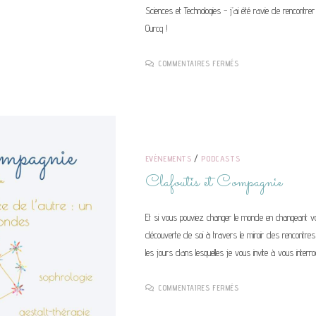
Sciences et Technologies - j’ai été ravie de rencontre
Ourcq !
SUR
COMMENTAIRES FERMÉS
FIRST
–
FEMMES
&
INGÉNIEURES
RÉUSSIR
EN
SCIENCES
ET
TECHNOLOGIES
EVÈNEMENTS
/
PODCASTS
Clafoutis et Compagnie
Et si vous pouviez changer le monde en changeant vo
découverte de soi à travers le miroir des rencontres d
les jours dans lesquelles je vous invite à vous interro
SUR
COMMENTAIRES FERMÉS
CLAFOUTIS
ET
COMPAGNIE